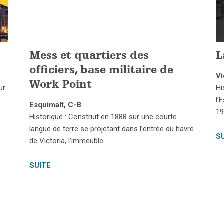
Mess et quartiers des
L
officiers, base militaire de
Vi
Work Point
ur
Hi
l’
Esquimalt, C-B
19
Historique : Construit en 1888 sur une courte
langue de terre se projetant dans l’entrée du havre
S
de Victoria, l’immeuble…
SUITE