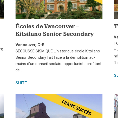
Écoles de Vancouver –
T
Kitsilano Senior Secondary
Va
T
Vancouver, C-B
TS
HI
SECOUSSE SISMIQUE L’historique école Kitsilano
né
Senior Secondary fait face à la démolition aux
l’
mains d’un conseil scolaire opportuniste profitant
de…
S
SUITE