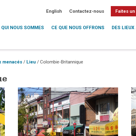
English
Contactez-nous
Faites un
QUI NOUS SOMMES
CE QUE NOUS OFFRONS
DES LIEUX 
ux menacés
/
Lieu
/
Colombie-Britannique
ue