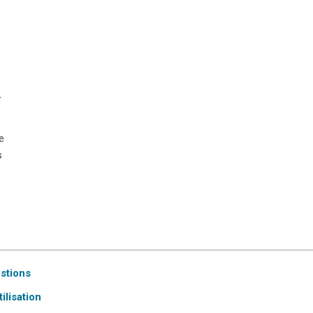
d
te
s
estions
ilisation