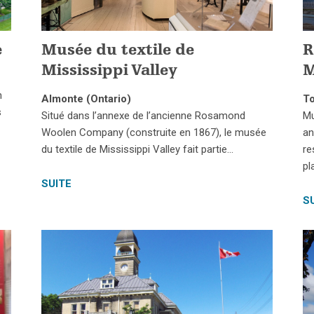
e
Musée du textile de
R
Mississippi Valley
M
n
Almonte (Ontario)
To
s
Situé dans l’annexe de l’ancienne Rosamond
Mu
Woolen Company (construite en 1867), le musée
an
du textile de Mississippi Valley fait partie…
re
pl
SUITE
S