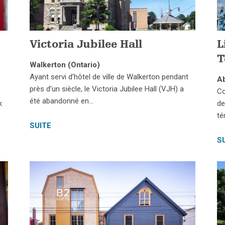
Victoria Jubilee Hall
L
T
Walkerton (Ontario)
Ayant servi d’hôtel de ville de Walkerton pendant
Ab
près d’un siècle, le Victoria Jubilee Hall (VJH) a
Co
été abandonné en…
k
de
té
SUITE
S