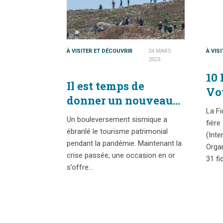
À VISITER ET DÉCOUVRIR
24 MARS
À VIS
2023
10
Il est temps de
Vo
donner un nouveau
Vo
La Fi
départ au tourisme
Int
Un bouleversement sismique a
fière
patrimonial
ébranlé le tourisme patrimonial
(Inte
pendant la pandémie. Maintenant la
Organ
crise passée, une occasion en or
31 fi
s’offre…