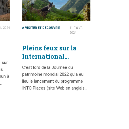
IL 2024
À VISITER ET DÉCOUVRIR
11 F�VR.
2024
Pleins feux sur la
International
s sur
National Trust
C’est lors de la Journée du
us
Organization
patrimoine mondial 2022 qu’a eu
mun à
lieu le lancement du programme
…
INTO Places (site Web en anglais…