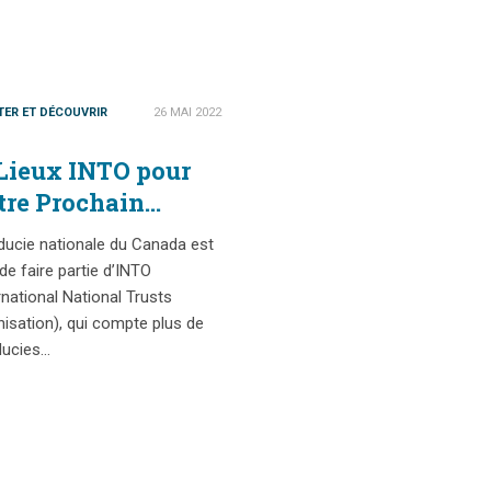
ITER ET DÉCOUVRIR
26 MAI 2022
 Lieux INTO pour
tre Prochain
yage
ducie nationale du Canada est
ernational
 de faire partie d’INTO
rnational National Trusts
isation), qui compte plus de
ducies…