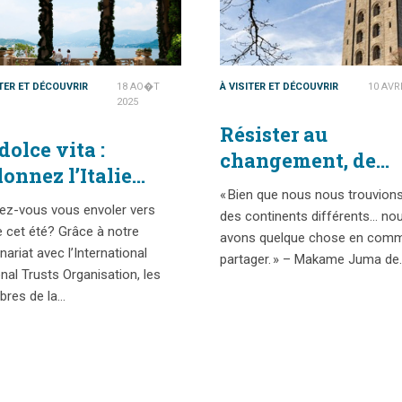
ITER ET DÉCOUVRIR
18 AO�T
À VISITER ET DÉCOUVRIR
10 AVR
2025
Résister au
dolce vita :
changement, de
lonnez l’Italie
Zanzibar jusqu’au
« Bien que nous nous trouvion
c votre carte de
nord du Pays de
ez-vous vous envoler vers
des continents différents… no
mbre de la Fiducie
lie cet été? Grâce à notre
Galles
avons quelque chose en com
tionale
nariat avec l’International
partager. » – Makame Juma de
nal Trusts Organisation, les
res de la…