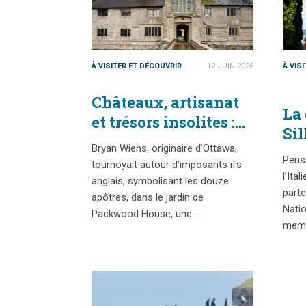
À VISITER ET DÉCOUVRIR
12 JUIN 2026
À VIS
Châteaux, artisanat
La 
et trésors insolites :
Sil
L’aventure
Bryan Wiens, originaire d’Ottawa,
ave
patrimoniale sur
Pens
tournoyait autour d’imposants ifs
me
l’Ita
mesure d’un couple
anglais, symbolisant les douze
na
parte
d’Ottawa au
apôtres, dans le jardin de
Natio
Packwood House, une…
Royaume-Uni grâce
memb
à leur abonnement à
la Fiducie nationale
du Canada