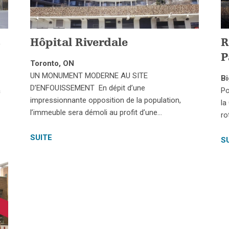
s
Hôpital Riverdale
R
P
Toronto, ON
UN MONUMENT MODERNE AU SITE
Bi
D’ENFOUISSEMENT En dépit d’une
a
Po
impressionnante opposition de la population,
la
l’immeuble sera démoli au profit d’une…
ro
SUITE
S