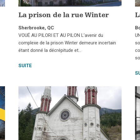
La prison de la rue Winter
L
Sherbrooke, QC
Bo
VOUÉ AU PILORI ET AU PILON L’avenir du
U
complexe de la prison Winter demeure incertain
so
étant donné la décrépitude et…
co
so
SUITE
S