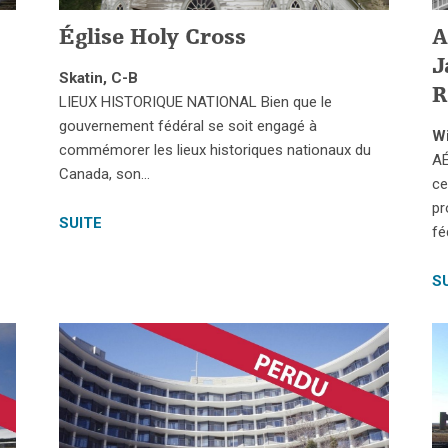
Église Holy Cross
A
J
Skatin, C-B
R
LIEUX HISTORIQUE NATIONAL Bien que le
gouvernement fédéral se soit engagé à
W
commémorer les lieux historiques nationaux du
AÉ
Canada, son…
ce
pr
SUITE
fé
S