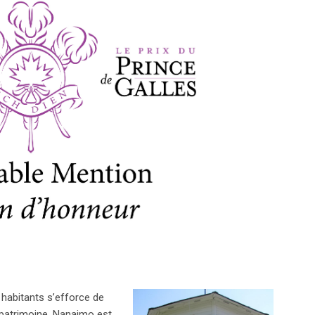
0 habitants s’efforce de
patrimoine. Nanaimo est