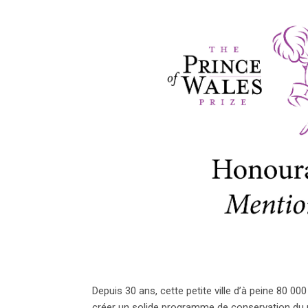
Depuis 30 ans, cette petite ville d’à peine 80 00
créer un solide programme de conservation du 