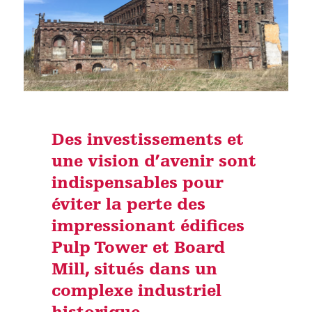
Des investissements et
une vision d’avenir sont
indispensables pour
éviter la perte des
impressionant édifices
Pulp Tower et Board
Mill, situés dans un
complexe industriel