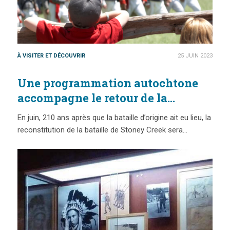
À VISITER ET DÉCOUVRIR
25 JUIN 2023
Une programmation autochtone
accompagne le retour de la
reconstitution historique au parc
En juin, 210 ans après que la bataille d’origine ait eu lieu, la
du champ de bataille
reconstitution de la bataille de Stoney Creek sera…