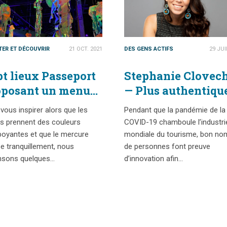
ITER ET DÉCOUVRIR
21 OCT. 2021
DES GENS ACTIFS
29 JUI
t lieux Passeport
Stephanie Clovec
oposant un menu
— Plus authentique
turel ou
le rôle du tourisme
vous inspirer alors que les
Pendant que la pandémie de la
naturel cet
dans le changeme
es prennent des couleurs
COVID-19 chamboule l’industri
tomne
boyantes et que le mercure
mondiale du tourisme, bon no
e tranquillement, nous
de personnes font preuve
nsons quelques…
d’innovation afin…