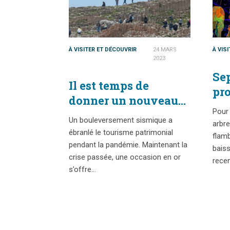
À VISITER ET DÉCOUVRIR
24 MARS
À VIS
2023
Sep
Il est temps de
pr
donner un nouveau
cul
Pour 
départ au tourisme
sur
Un bouleversement sismique a
arbr
patrimonial
ébranlé le tourisme patrimonial
au
flam
pendant la pandémie. Maintenant la
baiss
crise passée, une occasion en or
rece
s’offre…