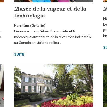
Musée de la vapeur et de la
M
technologie
Ha
Le
Hamilton (Ontario)
je
e
Découvrez ce qu’étaient la société et la
im
Ce
mécanique aux débuts de la révolution industrielle
au Canada en visitant ce lieu…
S
SUITE