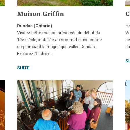
Maison Griffin
C
Dundas (Ontario)
Ha
Visitez cette maison préservée du début du
Ve
n
19e siècle, installée au sommet d’une colline
ce
surplombant la magnifique vallée Dundas.
da
Explorez l’histoire…
S
SUITE