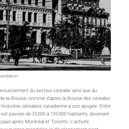
oundation
nouissement du secteur céréalier ainsi que du
er-de-la-Bourse, nommé d’après la Bourse des céréales
 l’industrie céréalière canadienne à son apogée. Entre
lle est passée de 25 000 à 135 000 habitants, devenant
du pays après Montréal et Toronto. L’activité