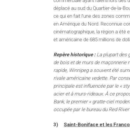
commerciale ayant ralenti lors des 
déplacé au sud du Quartier-de-la-Bou
ce qui en fait l’une des zones comm
en Amérique du Nord. Reconnue comm
cinématographique, la région a été 
et américaine de 685 millions de dol
Repère historique :
La plupart des 
de bois et de murs de maçonnerie r
rapide, Winnipeg a souvent été sur
rivale américaine vedette. Par consé
principale est influencée par le « sty
acier et à murs-rideaux. À ce propo
Bank, le premier « gratte-ciel mode
occupée par le bureau du Red River 
3)
Saint-Boniface et les Franc