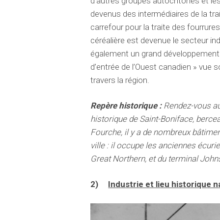
d’autres groupes autochtones et les
devenus des intermédiaires de la tra
carrefour pour la traite des fourrure
céréalière est devenue le secteur indus
également un grand développement f
d’entrée de l’Ouest canadien » vue s
travers la région.
Repère historique :
Rendez-vous au 
historique de Saint-Boniface, berc
Fourche, il y a de nombreux bâtimen
ville : il occupe les anciennes écur
Great Northern, et du terminal Johns
2)
Industrie et lieu historique 