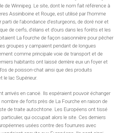
le de Winnipeg. Le site, dont le nom fait référence à
ières Assiniboine et Rouge, est utilisé par l’homme
r parti de l’abondance d’esturgeons, de doré noir et
 que de cerfs, d’élans et d’ours dans les forêts et les
bitaient La fourche de façon saisonnière pour pêcher
., des groupes y campaient pendant de longues
acement comme principale voie de transport et de
iers habitants ont laissé derrière eux un foyer et
t d’os de poisson-chat ainsi que des produits
t le lac Supérieur.
t arrivés en canoë. Ils espéraient pouvoir échanger
in nombre de forts près de La Fourche en raison de
oste de traite autochtone. Les Européens ont tissé
particulier, qui occupait alors le site. Ces derniers
uropéennes usées contre des fourrures avec