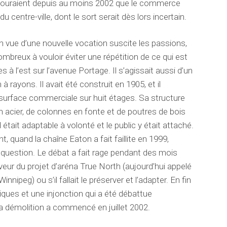
s couraient depuis au moins 2002 que le commerce
 centre-ville, dont le sort serait dès lors incertain.
en vue d’une nouvelle vocation suscite les passions,
mbreux à vouloir éviter une répétition de ce qui est
 à l’est sur l’avenue Portage. Il s’agissait aussi d’un
à rayons. Il avait été construit en 1905, et il
surface commerciale sur huit étages. Sa structure
n acier, de colonnes en fonte et de poutres de bois
 était adaptable à volonté et le public y était attaché.
nt, quand la chaîne Eaton a fait faillite en 1999,
n question. Le débat a fait rage pendant des mois
faveur du projet d’aréna
True North
(aujourd’hui appelé
nipeg) ou s’il fallait le préserver et l’adapter. En fin
tiques
et
une injonction
qui a été débattue
 démolition a commencé en juillet 2002.