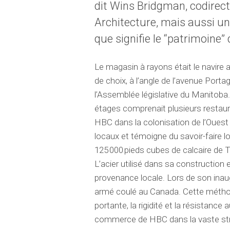
dit
Wins Bridgman,
codirec
Architecture,
mais aussi un
que signifie le “patrimoine” 
Le magasin à rayons était le navire 
de choix, à l’angle de l’avenue Port
l’Assemblée législative du Manitob
étages comprenait plusieurs restau
HBC dans la colonisation de l’Ouest 
locaux
et
témoigne d
u savoir-faire
l
125 000 pieds cubes de calcaire de
T
L’acier utilisé dans sa construction 
provenance locale. Lors de son inaug
armé coulé au Canada. Cette méth
portante
, la rigidité et la résistance 
commerce de HBC dans la vaste structu