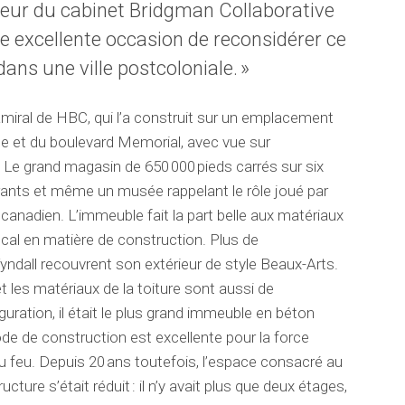
teur du cabinet
Bridgman Collaborative
e excellente occasion de reconsidérer ce
dans une ville postcoloniale. »
amiral de HBC, qui l’a construit sur un emplacement
age et du boulevard Memorial, avec vue sur
a. Le grand magasin
de 650 000 pieds carrés sur six
rants et même un musée rappelant le rôle joué par
canadien. L’immeuble fait la part belle aux matériaux
ocal en matière de construction. Plus de
yndall
recouvrent son extérieur de style
Beaux-Arts
.
et les matériaux de la toiture sont aussi de
uration, il était le plus grand immeuble
en
béton
ode de construction
est excellente pour
la
force
au feu.
Depuis 20 ans toutefois, l’espace consacré au
re s’était réduit : il n’y avait plus que deux étages,