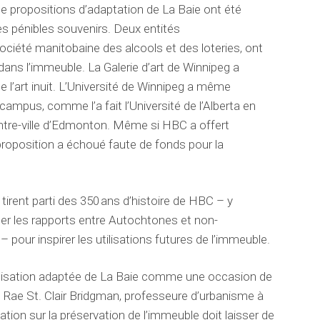
de propositions d’
adaptation
de La Baie
ont été
es pénibles souvenirs
. Deux entités
Société manitobaine des alcools et des loteries
, ont
l dans l’immeuble. La Galerie d’art de Winnipeg a
 l’art inuit. L’Université de Winnipeg a même
campus, comme l’a fait l’Université de l’Alberta en
ntre-ville d’Edmonton. Même si HBC a offert
a proposition a échoué faute de fonds pour la
tirent parti des 350 ans d’histoire de HBC – y
ner les rapports entre Autochtones et non-
n –
pour
inspirer les utilisations futures de l’immeuble.
tilisation adaptée de La Baie comme une occasion de
e
Rae St. Clair Bridgman
,
professeure d’urbanisme à
tion sur la préservation de l’immeuble doit laisser de