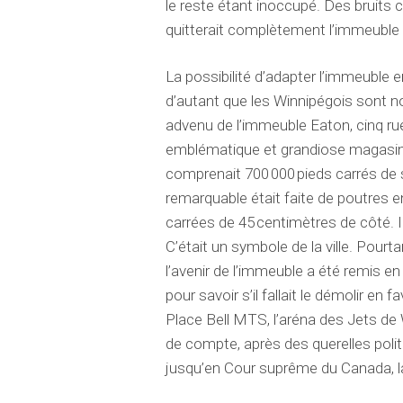
le reste étant inoccupé. Des bruit
quitterait complètement l’immeuble du
La possibilité d’adapter l’immeuble 
d’autant que les Winnipégois sont no
advenu de l’immeuble Eaton, cinq rues
emblématique et
grandiose
magasin 
comprenait 700 000 pieds carrés de 
remarquable était faite de poutres e
carrées de 45 centimètres de côté. Il
C’était un symbole de la ville. Pourta
l’avenir de l’immeuble a été remis e
pour savoir s’il fallait le démolir en 
Place Bell MTS, l’aréna des Jets de Win
de compte, après des querelles poli
jusqu’en
Cour suprême du Canada, la