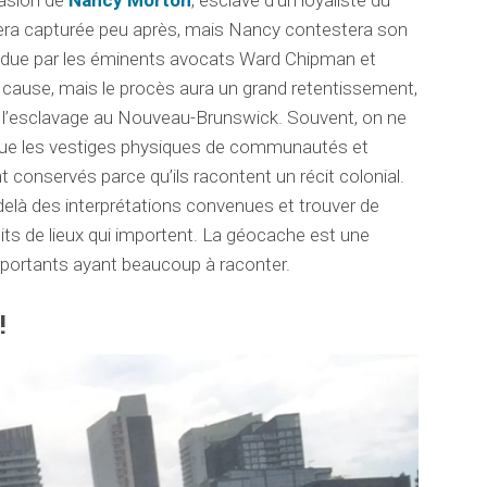
vasion de
Nancy Morton
, esclave d’un loyaliste du
era capturée peu après, mais Nancy contestera son
ndue par les éminents avocats Ward Chipman et
 cause, mais le procès aura un grand retentissement,
e l’esclavage au Nouveau-Brunswick. Souvent, on ne
ux que les vestiges physiques de communautés et
t conservés parce qu’ils racontent un récit colonial.
delà des interprétations convenues et trouver de
its de lieux qui importent. La géocache est une
mportants ayant beaucoup à raconter.
!