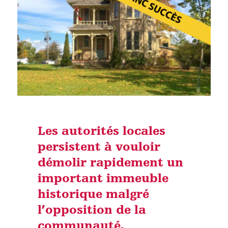
Les autorités locales
persistent à vouloir
démolir rapidement un
important immeuble
historique malgré
l’opposition de la
communauté.