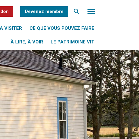
 don
Devenez membre
À VISITER
CE QUE VOUS POUVEZ FAIRE
À LIRE, À VOIR
LE PATRIMOINE VIT