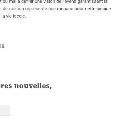
u mal à définir une vision de l’avenir garantissant la
’une démolition représente une menace pour cette piscine
a vie locale.
18
ères nouvelles,