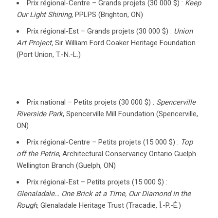
Prix régional-Centre – Grands projets (30 000 $) :
Keep
Our Light Shining,
PPLPS (Brighton, ON)
Prix régional-Est – Grands projets (30 000 $) :
Union
Art Project,
Sir William Ford Coaker Heritage Foundation
(Port Union, T.-N.-L.)
Prix national – Petits projets (30 000 $) :
Spencerville
Riverside Park
, Spencerville Mill Foundation (Spencerville,
ON)
Prix régional-Centre – Petits projets (15 000 $) :
Top
off the Petrie
, Architectural Conservancy Ontario Guelph
Wellington Branch (Guelph, ON)
Prix régional-Est – Petits projets (15 000 $) :
Glenaladale…
One Brick at a Time, Our Diamond in the
Rough
, Glenaladale Heritage Trust (Tracadie, Î.-P.-É.)