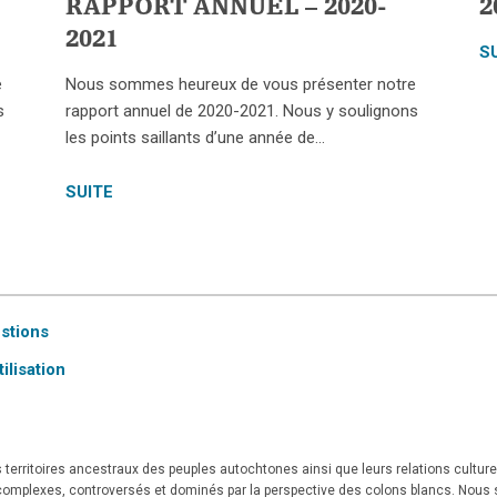
RAPPORT ANNUEL – 2020-
2
2021
S
e
Nous sommes heureux de vous présenter notre
s
rapport annuel de 2020-2021. Nous y soulignons
les points saillants d’une année de…
SUITE
estions
ilisation
territoires ancestraux des peuples autochtones ainsi que leurs relations culturell
t complexes, controversés et dominés par la perspective des colons blancs. Nous